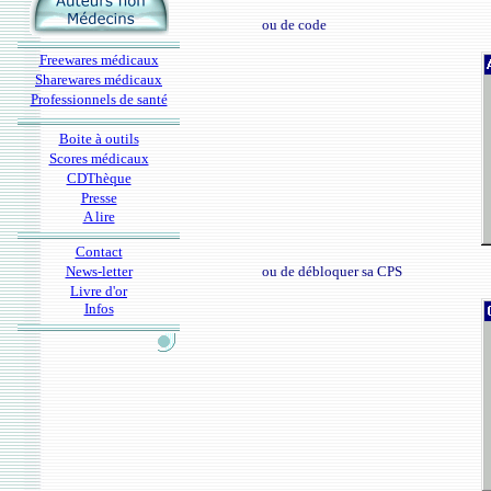
ou de code
Freewares médicaux
Sharewares médicaux
Professionnels de santé
Boite à outils
Scores médicaux
CDThèque
Presse
A lire
Contact
News-letter
ou de débloquer sa CPS
Livre d'or
Infos