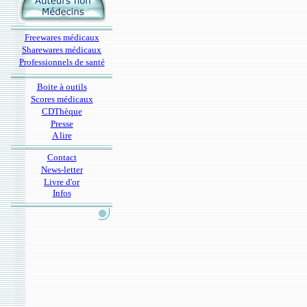
Freewares médicaux
Sharewares médicaux
Professionnels de santé
Boite à outils
Scores médicaux
CDThèque
Presse
A lire
Contact
News-letter
Livre d'or
Infos