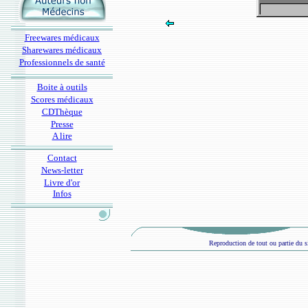
Freewares médicaux
Sharewares médicaux
Professionnels de santé
Boite à outils
Scores médicaux
CDThèque
Presse
A lire
Contact
News-letter
Livre d'or
Infos
Reproduction de tout ou partie du si