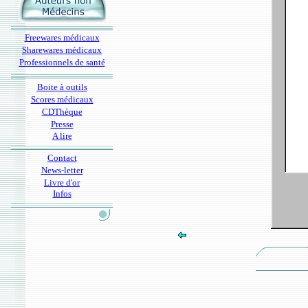
Freewares médicaux
Sharewares médicaux
Professionnels de santé
Boite à outils
Scores médicaux
CDThèque
Presse
A lire
Contact
News-letter
Livre d'or
Infos