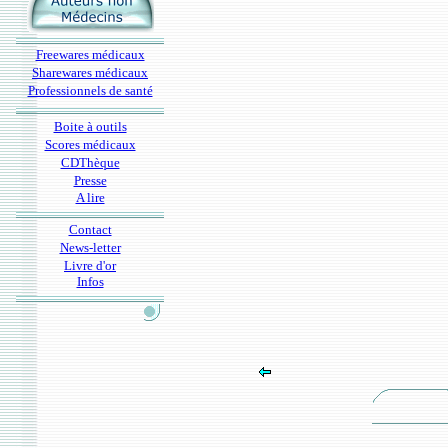
Freewares médicaux
Sharewares médicaux
Professionnels de santé
Boite à outils
Scores médicaux
CDThèque
Presse
A lire
Contact
News-letter
Livre d'or
Infos