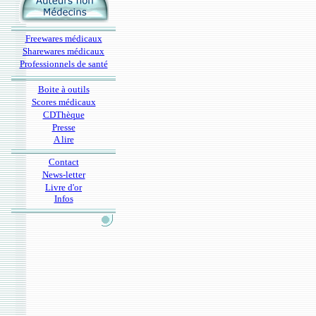
Freewares médicaux
Sharewares médicaux
Professionnels de santé
Boite à outils
Scores médicaux
CDThèque
Presse
A lire
Contact
News-letter
Livre d'or
Infos