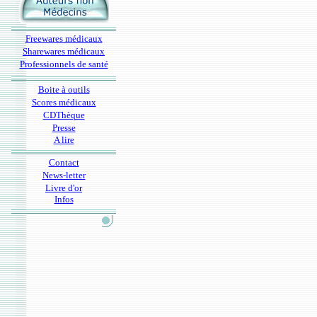
Freewares médicaux
Sharewares médicaux
Professionnels de santé
Boite à outils
Scores médicaux
CDThèque
Presse
A lire
Contact
News-letter
Livre d'or
Infos