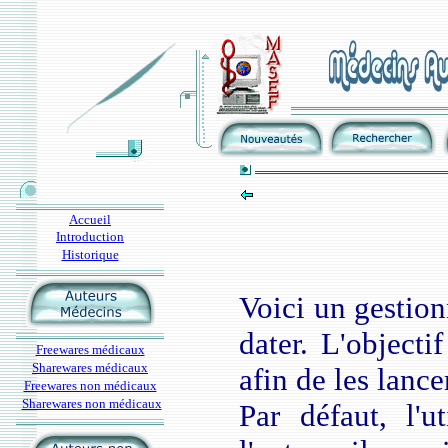
Accueil
Introduction
Historique
Voici un gestio
dater. L'objecti
Freewares médicaux
Sharewares médicaux
afin de les lanc
Freewares non médicaux
Sharewares non médicaux
Par défaut, l'ut