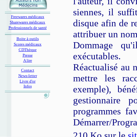
l'auteur, il con
siennes, il suff
Freewares médicaux
disque afin de r
Sharewares médicaux
Professionnels de santé
attribuer un nom
Boite à outils
Dommage qu'i
Scores médicaux
CDThèque
exécutables.
Presse
A lire
Réactualisé au n
Contact
mettre les rac
News-letter
Livre d'or
Infos
exemple), bénéf
gestionnaire p
programmes favo
Démarrer/Progr
210 Ko sur le
si