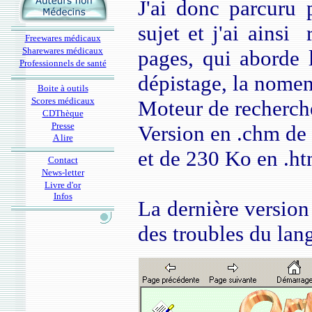
J'ai donc parcuru p
sujet et j'ai ainsi 
Freewares médicaux
Sharewares médicaux
pages, qui aborde l
Professionnels de santé
dépistage, la nomen
Boite à outils
Scores médicaux
Moteur de recherche
CDThèque
Presse
Version en .chm de
A lire
et de 230 Ko en .h
Contact
News-letter
Livre d'or
Infos
La dernière version
des troubles du la