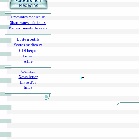
Freewares médicaux
Sharewares médicaux
Professionnels de santé
Boite à outils
Scores médicaux
CDThèque
Presse
A lire
Contact
News-letter
Livre d'or
Infos