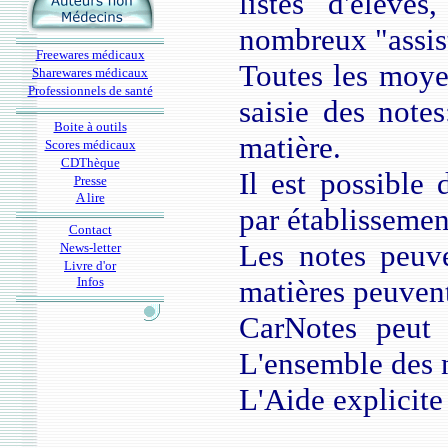
listes d'élève
nombreux "assis
Freewares médicaux
Toutes les moye
Sharewares médicaux
Professionnels de santé
saisie des note
Boite à outils
matière.
Scores médicaux
CDThèque
Il est possible 
Presse
A lire
par établissement
Contact
Les notes peuve
News-letter
Livre d'or
Infos
matières peuvent
CarNotes peut 
L'ensemble des n
L'Aide explicite