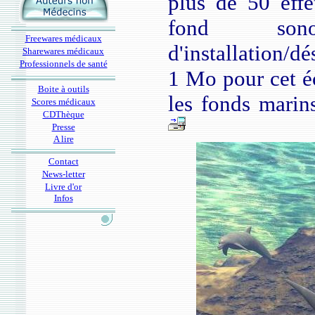
plus de 50 effe
fond son
Freewares médicaux
d'installation/dé
Sharewares médicaux
Professionnels de santé
1 Mo pour cet éc
Boite à outils
les fonds marin
Scores médicaux
CDThèque
Presse
A lire
Contact
News-letter
Livre d'or
Infos