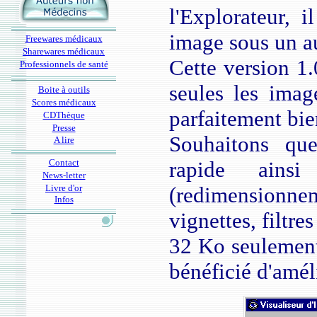
l'Explorateur, i
image sous un a
Freewares médicaux
Sharewares médicaux
Cette version 1.
Professionnels de santé
seules les imag
Boite à outils
Scores médicaux
parfaitement bie
CDThèque
Presse
Souhaitons que
A lire
Contact
rapide ains
News-letter
Livre d'or
(redimensionn
Infos
vignettes, filtres 
32 Ko seulement 
bénéficié d'amél