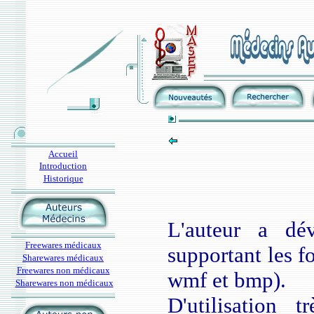
Accueil
Introduction
Historique
L'auteur a dé
Freewares médicaux
supportant les fo
Sharewares médicaux
Freewares non médicaux
wmf et bmp).
Sharewares non médicaux
D'utilisation t