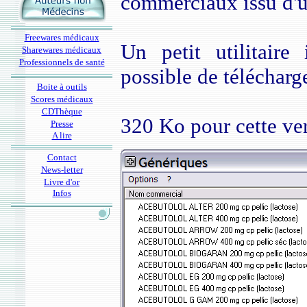
commerciaux issu d'
Freewares médicaux
Un petit utilitair
Sharewares médicaux
Professionnels de santé
possible de télécharg
Boite à outils
Scores médicaux
CDThèque
320 Ko pour cette ver
Presse
A lire
Contact
News-letter
Livre d'or
Infos