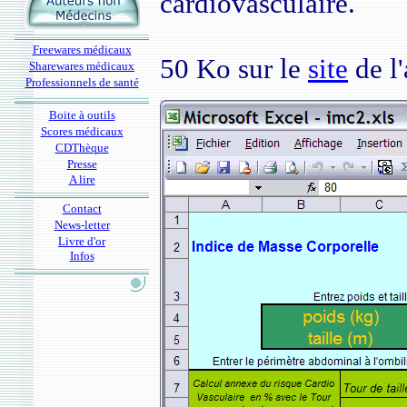
cardiovasculaire.
Freewares médicaux
50 Ko sur le
site
de l'
Sharewares médicaux
Professionnels de santé
Boite à outils
Scores médicaux
CDThèque
Presse
A lire
Contact
News-letter
Livre d'or
Infos