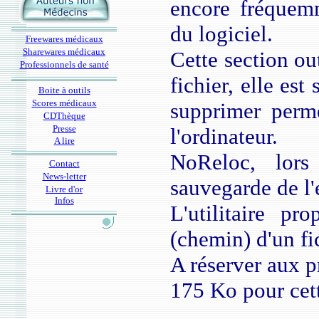
encore fréquemm
du logiciel.
Freewares médicaux
Sharewares médicaux
Cette section out
Professionnels de santé
fichier, elle es
Boite à outils
Scores médicaux
supprimer perm
CDThèque
Presse
l'ordinateur.
A lire
NoReloc, lors
Contact
News-letter
sauvegarde de l'
Livre d'or
Infos
L'utilitaire pr
(chemin) d'un fi
A réserver aux 
175 Ko pour cet