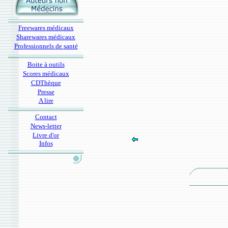
Freewares médicaux
Sharewares médicaux
Professionnels de santé
Boite à outils
Scores médicaux
CDThèque
Presse
A lire
Contact
News-letter
Livre d'or
Infos