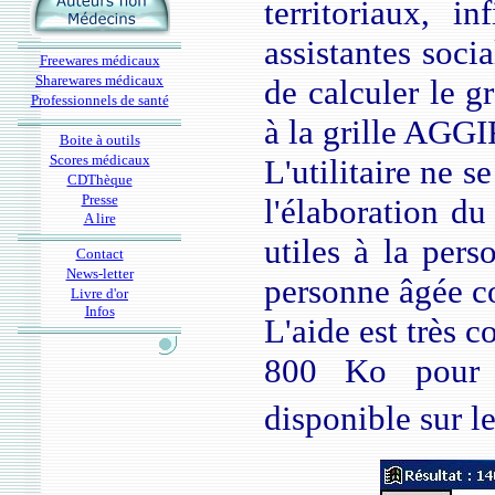
territoriaux, in
assistantes socia
Freewares médicaux
Sharewares médicaux
de calculer le 
Professionnels de santé
à la grille AGGI
Boite à outils
Scores médicaux
L'utilitaire ne s
CDThèque
Presse
l'élaboration du
A lire
utiles à la pers
Contact
News-letter
personne âgée c
Livre d'or
Infos
L'aide est très c
800 Ko pour c
disponible sur l