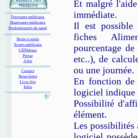
Et malgré l'aide
immédiate.
Freewares médicaux
Sharewares médicaux
Il est possible
Professionnels de santé
fiches Alime
Boite à outils
Scores médicaux
pourcentage de p
CDThèque
Presse
etc..), de calcu
A lire
ou une journée.
Contact
News-letter
En fonction de s
Livre d'or
Infos
logiciel indique
Possibilité d'af
élément.
Les possibilités
logiciel possèd