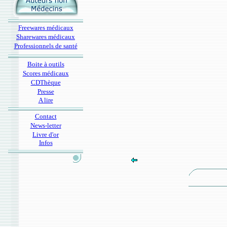
Freewares médicaux
Sharewares médicaux
Professionnels de santé
Boite à outils
Scores médicaux
CDThèque
Presse
A lire
Contact
News-letter
Livre d'or
Infos