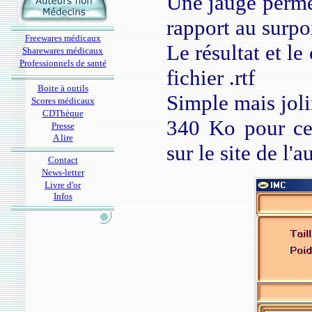
Une jauge permet
rapport au surpoi
Freewares médicaux
Le résultat et l
Sharewares médicaux
Professionnels de santé
fichier .rtf
Boite à outils
Simple mais joli
Scores médicaux
CDThèque
340 Ko pour cet
Presse
A lire
sur le site de l'a
Contact
News-letter
Livre d'or
Infos