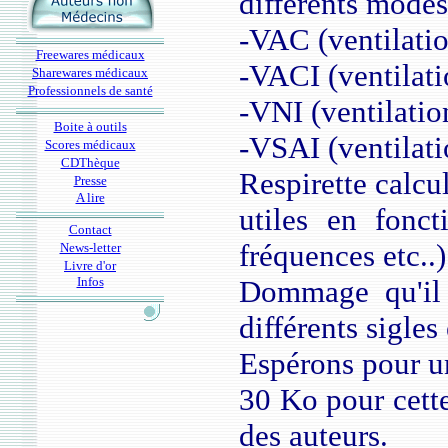
différents modes
-VAC (ventilatio
Freewares médicaux
-VACI (ventilati
Sharewares médicaux
Professionnels de santé
-VNI (ventilatio
Boite à outils
-VSAI (ventilati
Scores médicaux
CDThèque
Respirette calc
Presse
A lire
utiles en fonct
Contact
fréquences etc..)
News-letter
Livre d'or
Infos
Dommage qu'il 
différents sigles
Espérons pour u
30 Ko pour cette
des auteurs.