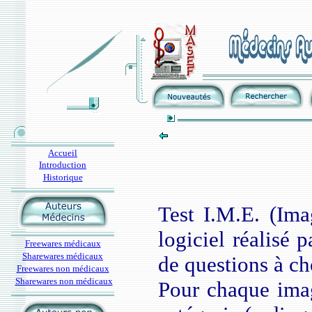
Accueil
Introduction
Historique
Test I.M.E. (Ima
logiciel réalisé 
Freewares médicaux
Sharewares médicaux
de questions à ch
Freewares non médicaux
Sharewares non médicaux
Pour chaque imag