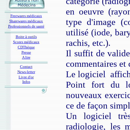
catégorie (radiog
en oeuvre (rayons
Freewares médicaux
type d'image (c
Sharewares médicaux
Professionnels de santé
utilisé (iode, bar
Boite à outils
rachis, etc.).
Scores médicaux
CDThèque
Il suffit de valid
Presse
A lire
commentaires et c
Contact
Le logiciel affic
News-letter
Livre d'or
Infos
Point fort du l
nouveaux exercice
ce de façon simple
Un logiciel trè
radiologie, les 