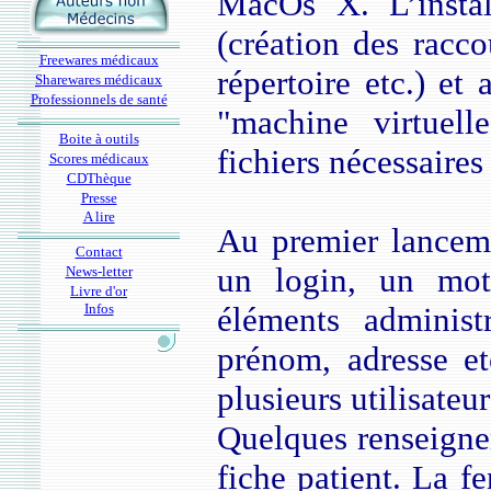
MacOs X. L’instal
(création des racco
Freewares médicaux
répertoire etc.) et 
Sharewares médicaux
Professionnels de santé
"machine virtuell
Boite à outils
fichiers nécessaires 
Scores médicaux
CDThèque
Presse
A lire
Au premier lancem
Contact
un login, un mot
News-letter
Livre d'or
Infos
éléments administr
prénom, adresse etc
plusieurs utilisateur
Quelques renseignem
fiche patient. La fe