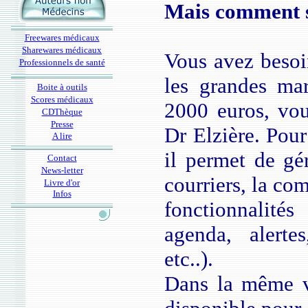
Mais comment s
Freewares médicaux
Sharewares médicaux
Vous avez besoin
Professionnels de santé
les grandes ma
Boite à outils
Scores médicaux
2000 euros, vo
CDThèque
Presse
Dr Elzière. Pour
A lire
il permet de gér
Contact
News-letter
courriers, la com
Livre d'or
Infos
fonctionnalité
agenda, alerte
etc..).
Dans la même v