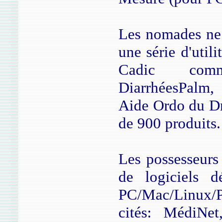
Les nomades ne 
une série d'util
Cadic comm
DiarrhéesPalm
Aide Ordo du Dr
de 900 produits.
Les possesseurs
de logiciels 
PC/Mac/Linux/P
cités: MédiNe