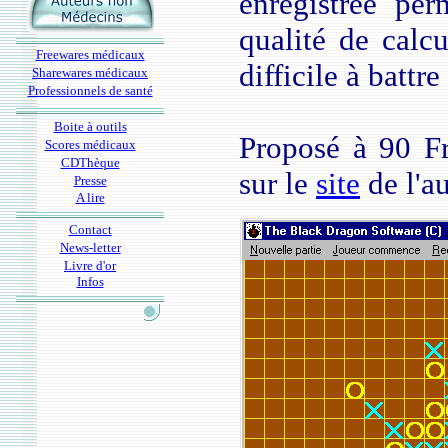
enregistrée per
qualité de calcu
Freewares médicaux
difficile à batt
Sharewares médicaux
Professionnels de santé
Boite à outils
Proposé à 90 Frs
Scores médicaux
CDThèque
sur le
site
de l'au
Presse
A lire
Contact
News-letter
Livre d'or
Infos