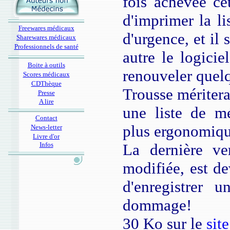
fois achevée cet
d'imprimer la li
Freewares médicaux
d'urgence, et il 
Sharewares médicaux
Professionnels de santé
autre le logicie
Boite à outils
renouveler quel
Scores médicaux
CDThèque
Trousse mériter
Presse
A lire
une liste de mé
Contact
plus ergonomique
News-letter
Livre d'or
Infos
La dernière ve
modifiée, est de
d'enregistrer 
dommage!
30 Ko sur le
site