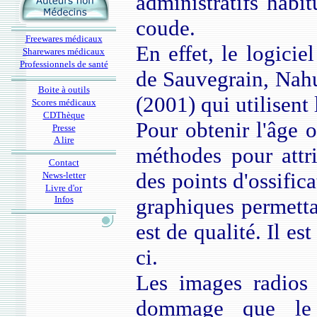
administratifs habi
coude.
Freewares médicaux
En effet, le logici
Sharewares médicaux
Professionnels de santé
de Sauvegrain, Nahu
Boite à outils
(2001) qui utilisent 
Scores médicaux
CDThèque
Pour obtenir l'âge 
Presse
A lire
méthodes pour attri
Contact
des points d'ossifica
News-letter
Livre d'or
Infos
graphiques permettan
est de qualité. Il es
ci.
Les images radios
dommage que le 