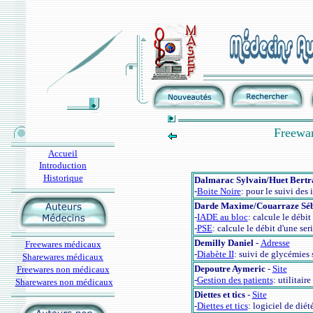
Freewar
Accueil
Introduction
Historique
Dalmarac Sylvain/Huet Bertr
-
Boite Noire
: pour le suivi des
Darde Maxime/Couarraze Séb
-
IADE au bloc
: calcule le débit
-
PSE
: calcule le débit d'une se
Demilly Daniel
-
Adresse
Freewares médicaux
-
Diabète II
: suivi de glycémies 
Sharewares médicaux
Depoutre Aymeric
-
Site
Freewares non médicaux
-
Gestion des patients
:
utilitair
Sharewares non médicaux
Diettes et tics
-
Site
-
Diettes et tics
: logiciel de diét