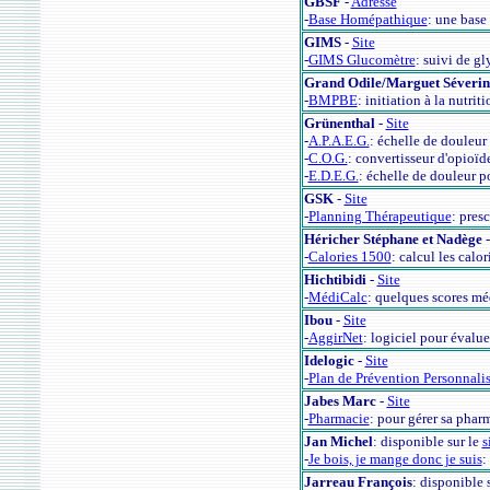
GBSF
-
Adresse
-
Base Homépathique
: une bas
GIMS
-
Site
-
GIMS Glucomètre
: suivi de g
Grand Odile/Marguet Séverin
-
BMPBE
: initiation à la nutrit
Grünenthal
-
Site
-
A.P.A.E.G.
: échelle de douleur
-
C.O.G.
: convertisseur d'opioïd
-
E.D.E.G.
: échelle de douleur 
GSK
-
Site
-
Planning Thérapeutique
: pres
Héricher Stéphane et Nadège
-
Calories 1500
: calcul les calo
Hichtibidi
-
Site
-
MédiCalc
: quelques scores m
Ibou
-
Site
-
AggirNet
: logiciel pour évalu
Idelogic
-
Site
-
Plan de Prévention Personnali
Jabes Marc
-
Site
-
Pharmacie
: pour gérer sa phar
Jan Michel
: disponible sur le
s
-
Je bois, je mange donc je suis
:
Jarreau François
: disponible 